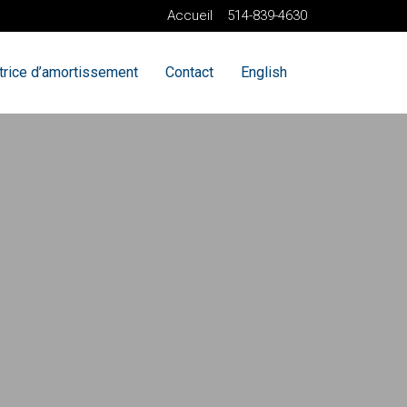
Accueil
514-839-4630
trice d’amortissement
Contact
English