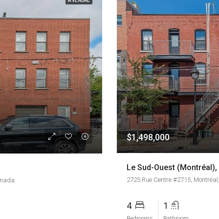
A VENDRE
$1,498,000
Le Sud-Ouest (Montréal),
2725 Rue Centre #2715, Montréa
anada
4
1
Bedrooms
Bathroom