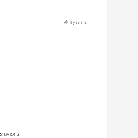
il y a8 ans
s avions