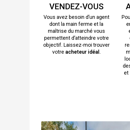
VENDEZ-VOUS
Vous avez besoin d’un agent
Pou
dont la main ferme et la
e
maîtrise du marché vous
permettent d’atteindre votre
objectif. Laissez-moi trouver
re
votre
acheteur idéal
.
m
lo
des
et