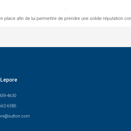
 en place afin de lui permettre de prendre une solide réputation c
 Lepore
839-4630
662-6585
ore@sutton.com