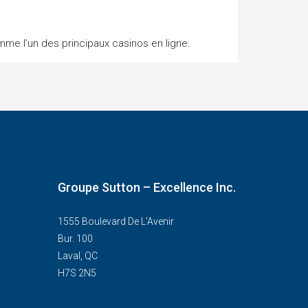
omme l’un des principaux casinos en ligne.
Groupe Sutton – Excellence Inc.
1555 Boulevard De L’Avenir
Bur. 100
Laval, QC
H7S 2N5