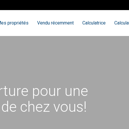
es propriétés
Vendu récemment
Calculatrice
Calcula
rture pour une
 de chez vous!